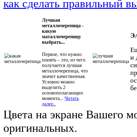
как сделать правильный вы
Лучшая
металлочерепица -
какую
Э
маталлочерепицу
выбрать...
Ещ
Первое, что нужно
и 
понять – это, из чего
си
получается лучшая
металлочерепица, что
пр
значит качественная.
ос
Условно можно
бе
выделить 2
основополагающих
момента...
Читать
далее..
Цвета на экране Вашего м
оригинальных.