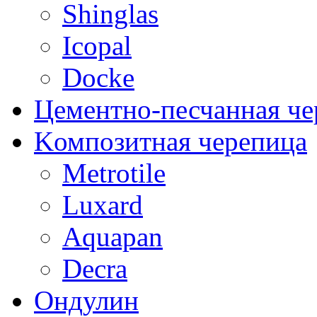
Shinglas
Icopal
Docke
Цементно-песчанная че
Kомпозитная черепица
Metrotile
Luxard
Aquapan
Decra
Oндулин