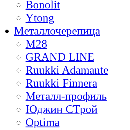
Bonolit
Ytong
Mеталлочерепица
М28
GRAND LINE
Ruukki Adamante
Ruukki Finnera
Металл-профиль
Юджин СТрой
Optima