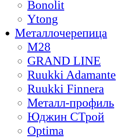
Bonolit
Ytong
Mеталлочерепица
М28
GRAND LINE
Ruukki Adamante
Ruukki Finnera
Металл-профиль
Юджин СТрой
Optima