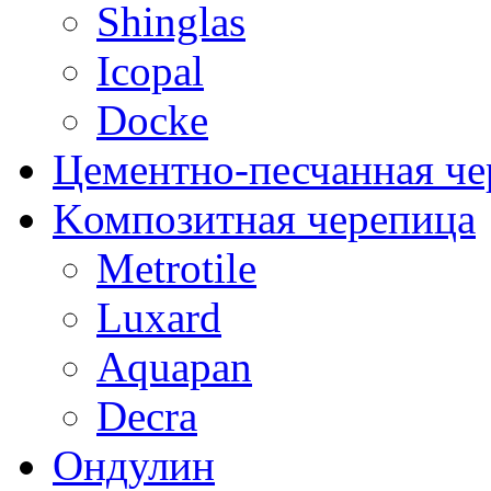
Shinglas
Icopal
Docke
Цементно-песчанная че
Kомпозитная черепица
Metrotile
Luxard
Aquapan
Decra
Oндулин