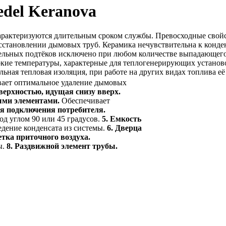
del Keranova
характеризуются длительным сроком службы. Превосходные свой
осстановлении дымовых труб. Керамика нечувствительна к конд
тельных подтёков исключено при любом количестве выпадающего
кие температуры, характерные для теплогенерирующих установо
льная тепловая изоляция, при работе на других видах топлива её
ает оптимальное удаление дымовых
верхностью, идущая снизу вверх.
ыми элементами.
Обеспечивает
ля подключения потребителя.
д углом 90 или 45 градусов.
5. Емкость
дение конденсата из системы.
6. Дверца
тка приточного воздуха.
ы.
8. Раздвижной элемент трубы.