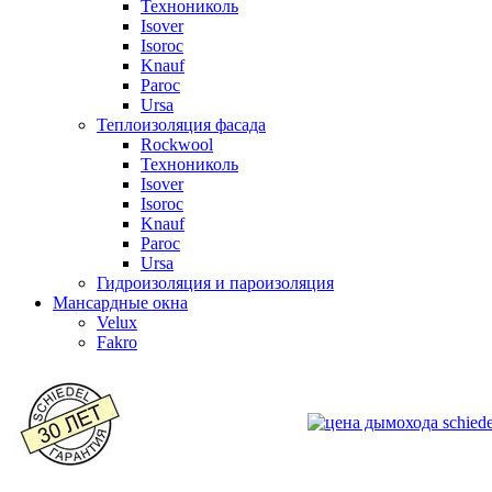
Технониколь
Isover
Isoroc
Knauf
Paroc
Ursa
Теплоизоляция фасада
Rockwool
Технониколь
Isover
Isoroc
Knauf
Paroc
Ursa
Гидроизоляция и пароизоляция
Мансардные окна
Velux
Fakro