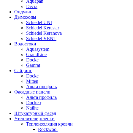
Aquapan
Decra
Oндулин
Дымоходы
Sсhiedel UNI
Schiedel Kerastar
Sсhiedel Keranova
Schiedel VENT
Водостоки
Aquasystem
GrandLine
Docke
Gamrat
Сайдинг
Docke
Mitten
Альта профиль
Фасадные панели
Альта профиль
Docke r
Nailite
Штукатурный фасад
Утеплители,пленки
Теплоизоляция кровли
Rockwool