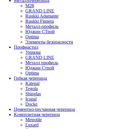
Mеталлочерепица
М28
GRAND LINE
Ruukki Adamante
Ruukki Finnera
Металл-профиль
Юджин СТрой
Optima
Элементы безопасности
Профнастил
Уникма
GRAND LINE
Металл профиль
Юджин Строй
Optima
Гибкая черепица
Katepal
Tegola
Shinglas
Icopal
Docke
Цементно-песчанная черепица
Kомпозитная черепица
Metrotile
Luxard