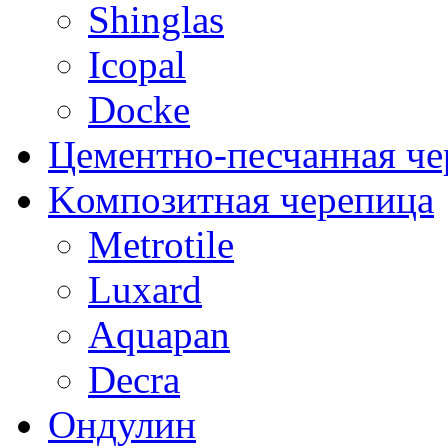
Shinglas
Icopal
Docke
Цементно-песчанная че
Kомпозитная черепица
Metrotile
Luxard
Aquapan
Decra
Oндулин