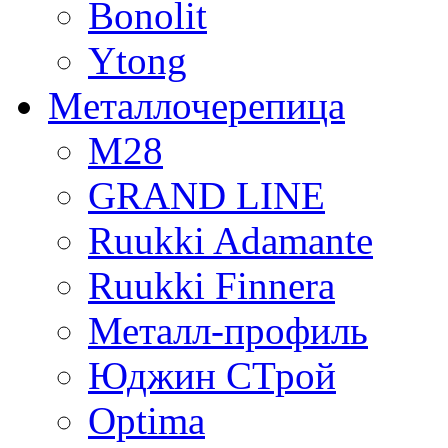
Bonolit
Ytong
Mеталлочерепица
М28
GRAND LINE
Ruukki Adamante
Ruukki Finnera
Металл-профиль
Юджин СТрой
Optima