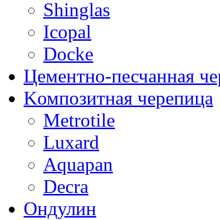
Shinglas
Icopal
Docke
Цементно-песчанная че
Kомпозитная черепица
Metrotile
Luxard
Aquapan
Decra
Oндулин