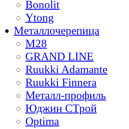
Bonolit
Ytong
Mеталлочерепица
М28
GRAND LINE
Ruukki Adamante
Ruukki Finnera
Металл-профиль
Юджин СТрой
Optima