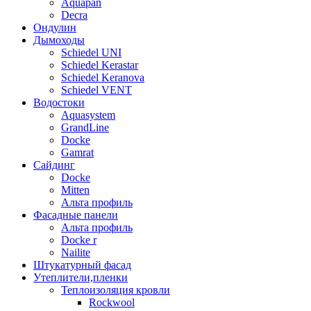
Aquapan
Decra
Oндулин
Дымоходы
Sсhiedel UNI
Schiedel Kerastar
Sсhiedel Keranova
Schiedel VENT
Водостоки
Aquasystem
GrandLine
Docke
Gamrat
Сайдинг
Docke
Mitten
Альта профиль
Фасадные панели
Альта профиль
Docke r
Nailite
Штукатурный фасад
Утеплители,пленки
Теплоизоляция кровли
Rockwool