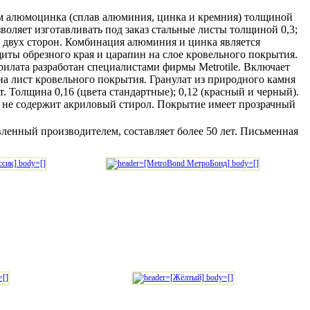
оем алюмоцинка (сплав алюминия, цинка и кремния) толщиной
воляет изготавливать под заказ стальные листы толщиной 0,3;
 с двух сторон. Комбинация алюминия и цинка является
иты обрезного края и царапин на слое кровельного покрытия.
илата разработан специалистами фирмы Metrotile. Включает
на лист кровельного покрытия.
Гранулат из природного камня
 Толщина 0,16 (цвета стандартные); 0,12 (красный и черный).
и не содержит акриловый стирол. Покрытие имеет прозрачный
вленный производителем, составляет более 50 лет. Письменная