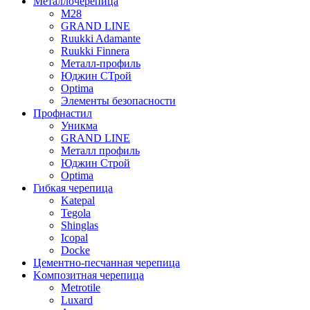
Mеталлочерепица
М28
GRAND LINE
Ruukki Adamante
Ruukki Finnera
Металл-профиль
Юджин СТрой
Optima
Элементы безопасности
Профнастил
Уникма
GRAND LINE
Металл профиль
Юджин Строй
Optima
Гибкая черепица
Katepal
Tegola
Shinglas
Icopal
Docke
Цементно-песчанная черепица
Kомпозитная черепица
Metrotile
Luxard