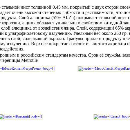
– стальной лист толщиной 0,45 мм, покрытый с двух сторон сл
адает очень высокой степенью гибкости и растяжимости, что поз
а продукта. Слой алюцинка (55% Al-Zn) покрывает стальной лист
 коррозии, а цинк обладает уникальным свойством катодной защ
слой алюцинка от воздействия жира.
Слой, содержащий 65% акр
й к ультрофиолетовому излучению. Удельный вес около 250 гр. 
ны в слой, содержащий акрилат. Гранулы придают продукту цвет.
ому излучению.
Верхнее покрытие состоит из чистого акрилата 
воздействия.
ародным и российским стандартам качества.
Срок её службы, зая
черепицы Metrotile