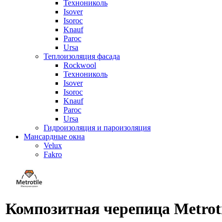
Технониколь
Isover
Isoroc
Knauf
Paroc
Ursa
Теплоизоляция фасада
Rockwool
Технониколь
Isover
Isoroc
Knauf
Paroc
Ursa
Гидроизоляция и пароизоляция
Мансардные окна
Velux
Fakro
Композитная черепица Metroti