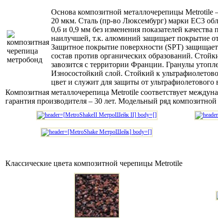
Основа композитной металлочерепицы Metrotile 
20 мкм. Сталь (пр-во Люксембург) марки ЕС3 обл
0,6 и 0,9 мм без изменения показателей качеств
наилучшей, т.к. алюминий защищает покрытие от
Защитное покрытие поверхности (SPT) защищает 
состав против органических образований. Стойки
завозится с территории Франции. Гранулы утопле
Износостойкий слой. Стойкий к ультрафиолетов
цвет и служит для защиты от ультрафиолетового 
Композитная металлочерепица Metrotile соответствует междун
гарантия производителя – 30 лет.
Модельный ряд композитной 
Классические цвета композитной черепицы Metrotile