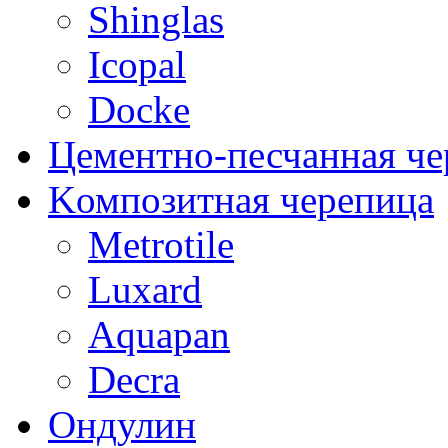
Shinglas
Icopal
Docke
Цементно-песчанная че
Kомпозитная черепица
Metrotile
Luxard
Aquapan
Decra
Oндулин