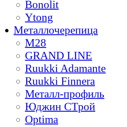
Bonolit
Ytong
Mеталлочерепица
М28
GRAND LINE
Ruukki Adamante
Ruukki Finnera
Металл-профиль
Юджин СТрой
Optima