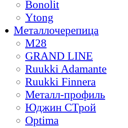
Bonolit
Ytong
Mеталлочерепица
М28
GRAND LINE
Ruukki Adamante
Ruukki Finnera
Металл-профиль
Юджин СТрой
Optima