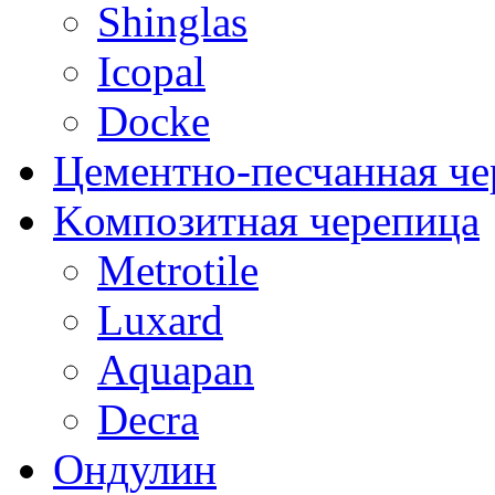
Shinglas
Icopal
Docke
Цементно-песчанная че
Kомпозитная черепица
Metrotile
Luxard
Aquapan
Decra
Oндулин