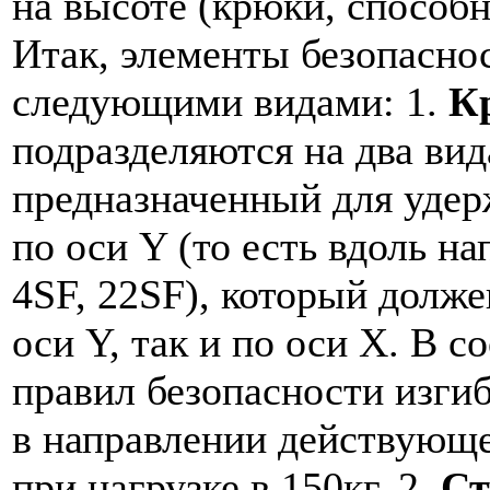
на высоте (крюки, способн
Итак, элементы безопасно
следующими видами:
1.
К
подразделяются на два вида
предназначенный для удерж
по оси Y (то есть вдоль на
4SF, 22SF), который долже
оси Y, так и по оси X. В 
правил безопасности изги
в направлении действующе
при нагрузке в 150кг.
2.
Ст